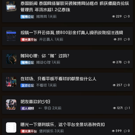
泰国新闻 泰国网络警察突袭赌博网站据点 抓获缅裔克伦族
管理员 年流水超1.2亿泰铢
赌博网
1天前
229
0
赌博论坛
投稿一下开云体育,领800彩金打真人视讯说我投注违规
开云真人
1天前
311
0
曝光黑平台
赌狗心理：你“赌”过吗？
赌徒心理
1天前
278
0
赌博论坛
在球场，只看平板不看球的都是些什么人
不看球
1天前
257
0
足球论坛
吧友喜欢的少妇
←
李白
2天前
1271
1
成人视频
曝光一下堡利娱乐，这个平台全是坑各种克扣
堡利娱乐
3天前
599
0
曝光黑平台