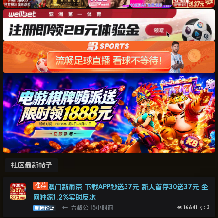
社区最新帖子
澳门新葡京 下载APP秒送37元 新人首存30送37元 全
网独家1.2%实时反水
←
六叔公
15小时前
16641
3
赌博论坛