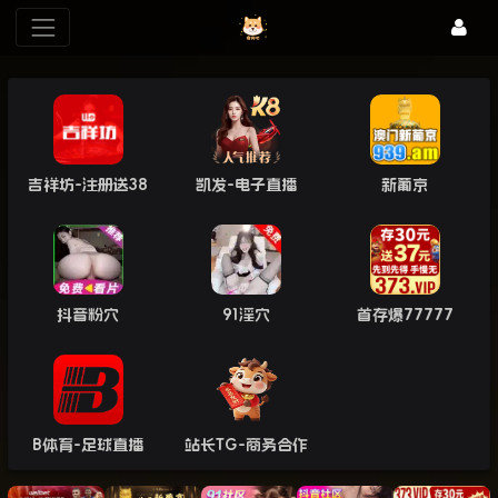
吉祥坊-注册送38
凯发-电子直播
新葡京
抖音粉穴
91淫穴
首存爆77777
B体育-足球直播
站长TG-商务合作