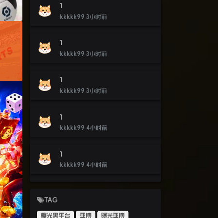
1
kkkkk99
3小时前
1
kkkkk99
3小时前
1
kkkkk99
3小时前
1
kkkkk99
4小时前
1
kkkkk99
4小时前
TAG
曝光黑平台
亚博
曝光亚博