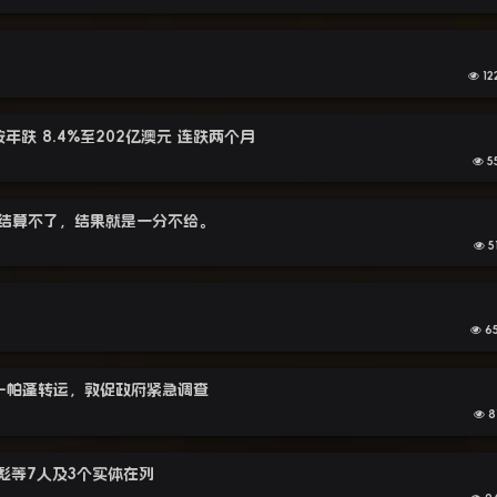
12
跌 8.4%至202亿澳元 连跌两个月
5
线结算不了，结果就是一分不给。
5
6
—帕蓬转运，敦促政府紧急调查
8
彪等7人及3个实体在列