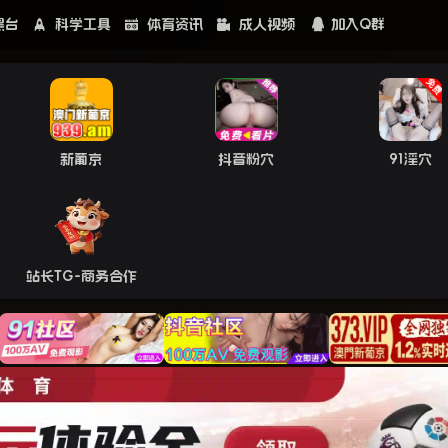
黑台
科学工具
体育资讯
成人视频
加入Q群
新葡京
抖音粉穴
91淫穴
站长TG-商务合作