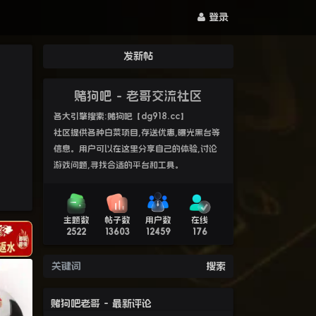
登录
发新帖
赌狗吧 - 老哥交流社区
各大引擎搜索:赌狗吧【dg918.cc】
社区提供各种白菜项目,存送优惠,曝光黑台等
信息。用户可以在这里分享自己的体验,讨论
游戏问题,寻找合适的平台和工具。
主题数
帖子数
用户数
在线
2522
13603
12459
176
搜索
赌狗吧老哥 - 最新评论