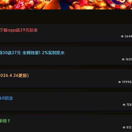
 下载app送29元彩金
3644
存30送37元 全网独家1.2%实时反水
160
026.4.26更新）
19998
k8凯发
728
承担🥬
812