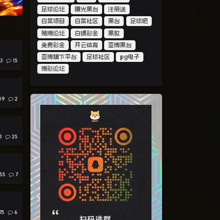
足球论坛
曝光黑台
注册送
白菜项目
白菜社区
黑台
足球吧
赌博论坛
白嫖彩金
黑款
免费彩金
开云体育
亚博黑台
亚博旗下平台
足球社区
pg电子
3
15
博彩论坛
09
2
3
25
55
7
75
6