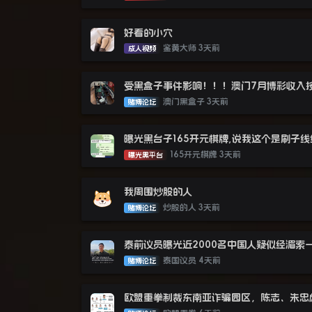
好看的小穴
鉴黄大师
3天前
成人视频
受黑盒子事件影响！！！澳门7月博彩收入按年
澳门黑盒子
3天前
赌博论坛
曝光黑台子165开元棋牌,说我这个是刷子
165开元棋牌
3天前
曝光黑平台
我周围炒股的人
炒股的人
3天前
赌博论坛
泰前议员曝光近2000名中国人疑似经湄索
泰国议员
4天前
赌博论坛
欧盟重拳制裁东南亚诈骗园区，陈志、朱忠