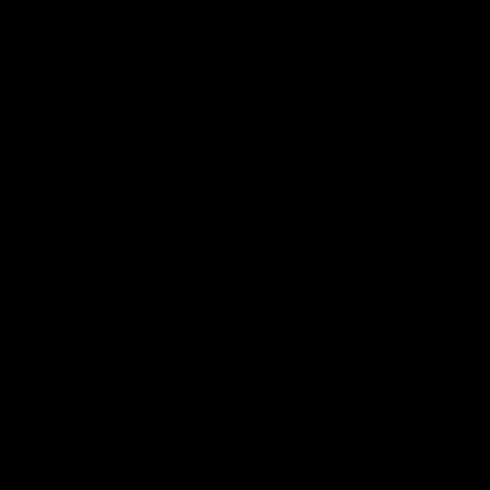
各大引擎搜索·赌狗吧 - 天生赢家 一触即发