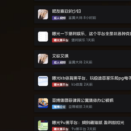
吧友喜欢的少妇
鉴黄大师
8小时前
成人视频
曝光一下堡利娱乐，这个平台全是坑各种克
堡利娱乐
1天前
曝光黑平台
又欲又飒
鉴黄大师
2天前
成人视频
曝光kb体育黑平台，玩极速百家乐和pg电
kb体育
2天前
曝光黑平台
亚博集团菲律宾公寓集体办公被抓
亚博被抓
3天前
赌博论坛
曝光9u黑平台：规则藏猫腻 盈利就扣光
9u黑平台
3天前
曝光黑平台