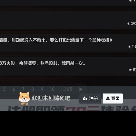
9
20
缩量，财政状况入不敷出，要么打包出售给下一个怨种老板》
11
提款8万失败，余额清零，账号没封，想再杀一次。
11
5
6
7
8
9
10
...165
▶
欢迎来到赌狗吧
注册
登录