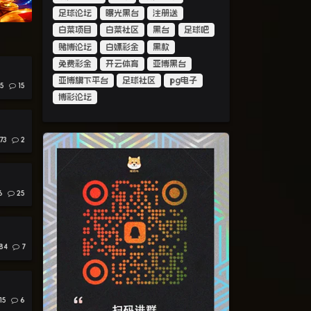
足球论坛
曝光黑台
注册送
白菜项目
白菜社区
黑台
足球吧
赌博论坛
白嫖彩金
黑款
免费彩金
开云体育
亚博黑台
亚博旗下平台
足球社区
pg电子
5
15
博彩论坛
73
2
6
25
84
7
15
6