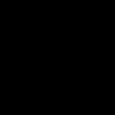
各大引擎搜索·赌狗吧 - 天生赢家 一触即发