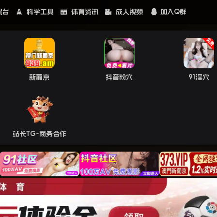
黑台
科学工具
体育资讯
成人视频
加入Q群
新葡京
抖音粉穴
91淫穴
站长TG-商务合作