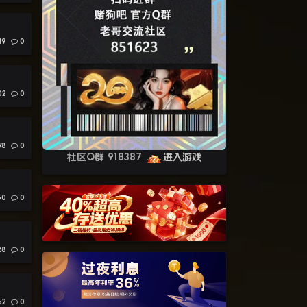
49
0
02
0
78
0
社区Q群 918387
进入游戏
60
0
28
0
62
0