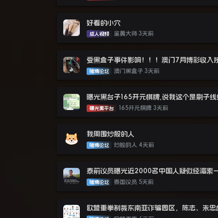
好看的小穴
鉴黄大师
3天前
成人视频
受黑盒子事件影响！！！澳门7月博彩收入按年
澳门黑盒子
3天前
赌博论坛
曝光黑台子165开元棋牌,说我这个是刷子
165开元棋牌
3天前
曝光黑平台
我周围炒股的人
炒股的人
4天前
赌博论坛
泰前议员曝光近2000名中国人疑似经湄索
泰国议员
5天前
赌博论坛
欧盟重拳制裁东南亚诈骗园区，陈志、朱忠