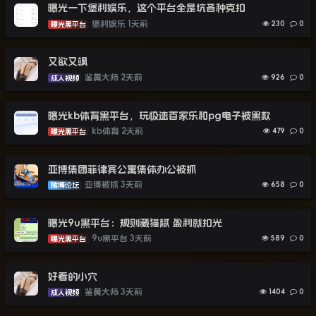
曝光一下堡利娱乐，这个平台全是坑各种克扣
堡利娱乐
1天前
230
0
曝光黑平台
又欲又飒
鉴黄大师
2天前
926
0
成人视频
曝光kb体育黑平台，玩极速百家乐和pg电子被黑款
kb体育
2天前
479
0
曝光黑平台
亚博集团菲律宾公寓集体办公被抓
亚博被抓
3天前
658
0
赌博论坛
曝光9u黑平台：规则藏猫腻 盈利就扣光
9u黑平台
3天前
589
0
曝光黑平台
好看的小穴
鉴黄大师
3天前
1404
0
成人视频