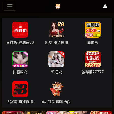
吉祥坊-注册送38
凯发-电子直播
新葡京
抖音粉穴
91淫穴
首存爆77777
B体育-足球直播
站长TG-商务合作