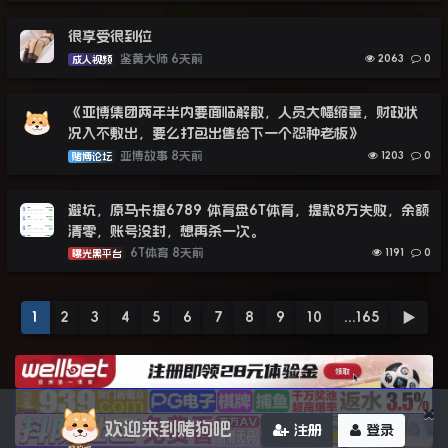
很享受很到位
鉴黄大师
6天前
2063
0
成人视频
《亚博集团两年半内要面临解散，人员大幅缩量，财政状
况入不敷出，要么打包出售给下一个怨种老板》
亚博故事
8天前
1203
0
赌博论坛
避坑，原马卡提6789 体育盘6T体育，提款8万失败，余额
清零，账号没封，想再杀一次。
6T体育
8天前
1191
0
曝光黑平台
1
2
3
4
5
6
7
8
9
10
...165
▶
×
欢迎来到赌狗吧
注册
登录