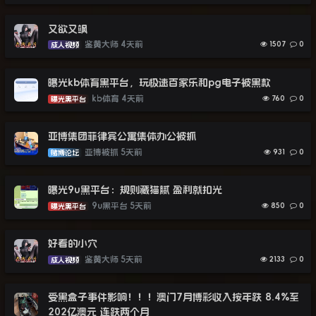
又欲又飒
鉴黄大师
4天前
1507
0
成人视频
曝光kb体育黑平台，玩极速百家乐和pg电子被黑款
kb体育
4天前
760
0
曝光黑平台
亚博集团菲律宾公寓集体办公被抓
亚博被抓
5天前
931
0
赌博论坛
曝光9u黑平台：规则藏猫腻 盈利就扣光
9u黑平台
5天前
850
0
曝光黑平台
好看的小穴
鉴黄大师
5天前
2133
0
成人视频
受黑盒子事件影响！！！澳门7月博彩收入按年跌 8.4%至
202亿澳元 连跌两个月