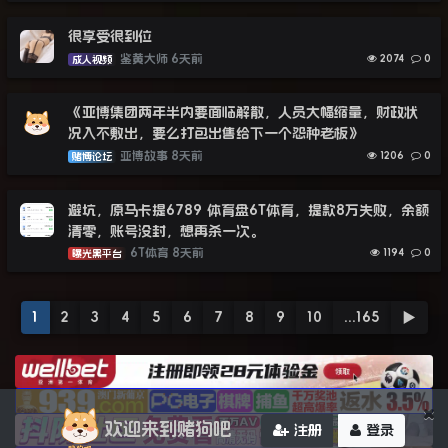
很享受很到位
鉴黄大师
6天前
2074
0
成人视频
《亚博集团两年半内要面临解散，人员大幅缩量，财政状
况入不敷出，要么打包出售给下一个怨种老板》
亚博故事
8天前
1206
0
赌博论坛
避坑，原马卡提6789 体育盘6T体育，提款8万失败，余额
清零，账号没封，想再杀一次。
6T体育
8天前
1194
0
曝光黑平台
1
2
3
4
5
6
7
8
9
10
...165
▶
×
欢迎来到赌狗吧
注册
登录