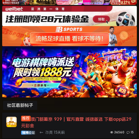
社区最新帖子
澳门新葡京 939 | 官方直营 诚信首选 下载app送29
元彩金
←
尔克
15天前
36560
15
赌博论坛