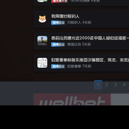
165开元棋牌
4天前
曝光黑平台
我周围炒股的人
炒股的人
4天前
赌博论坛
泰前议员曝光近2000名中国人疑似经湄索
泰国议员
5天前
赌博论坛
欧盟重拳制裁东南亚诈骗园区，陈志、朱忠
欧盟重拳
7天前
赌博论坛
1
2
3
4