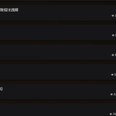
说我投注违规
5
扣
3
11