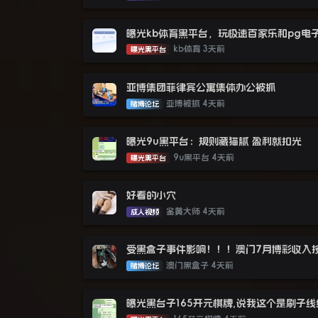
曝光kb体育黑平台，玩极速百家乐和pg电
kb体育
3天前
曝光黑平台
亚博集团菲律宾公寓集体办公被抓
亚博被抓
4天前
赌博论坛
曝光9u黑平台：规则藏猫腻 盈利就扣光
9u黑平台
4天前
曝光黑平台
好看的小穴
鉴黄大师
4天前
成人视频
受黑盒子事件影响！！！澳门7月博彩收入按年
澳门黑盒子
4天前
赌博论坛
曝光黑台子165开元棋牌,说我这个是刷子