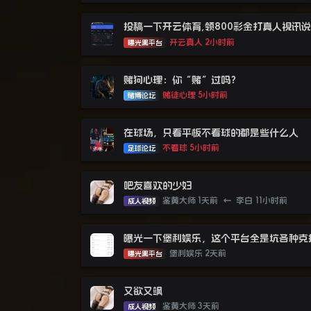
投稿一下开云体育,领800彩金打真人视讯
开云真人
2小时前
曝光黑平台
赌狗心理：你“赌”过吗？
赌徒心理
5小时前
赌博论坛
在球场，只看平板不看球的都是些什么人
不看球
5小时前
足球论坛
吧友喜欢的少妇
鉴黄大师
1天前
←
李白
11小时前
成人视频
曝光一下堡利娱乐，这个平台全是坑各种克
堡利娱乐
2天前
曝光黑平台
又欲又飒
鉴黄大师
3天前
成人视频