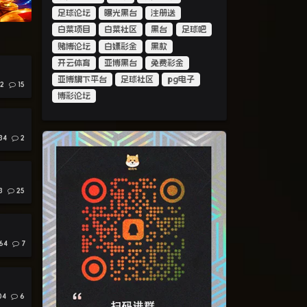
足球论坛
曝光黑台
注册送
白菜项目
白菜社区
黑台
足球吧
赌博论坛
白嫖彩金
黑款
开云体育
亚博黑台
免费彩金
亚博旗下平台
足球社区
pg电子
2
15
博彩论坛
34
2
3
25
64
7
04
6