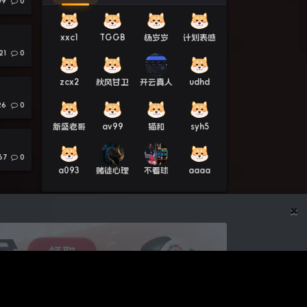
79
0
xxc1
TGGB
杨岁岁
计划表感
21
0
zcx2
秋风甘卫
开云真人
udhd
26
0
新盛老哥
av99
猫和
syh5
67
0
a093
赌徒心理
不看球
aaaa
×