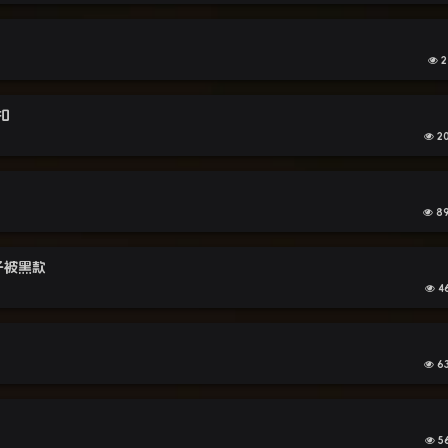
2
扣
2
8
子被黑款
4
6
5