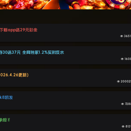
 下载app送29元彩金
3651
存30送37元 全网独家1.2%实时反水
160
026.4.26更新）
20002
k8凯发
728
承担🥬
813