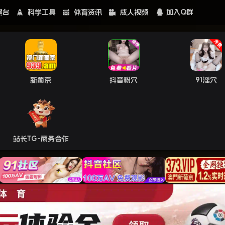
黑台
科学工具
体育资讯
成人视频
加入Q群
新葡京
抖音粉穴
91淫穴
站长TG-商务合作