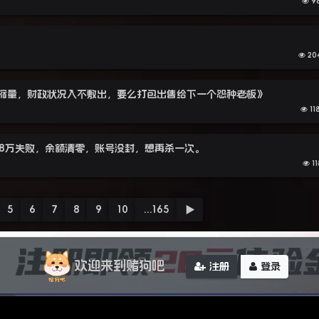
9
20
缩量，财政状况入不敷出，要么打包出售给下一个怨种老板》
11
提款8万失败，余额清零，账号没封，想再杀一次。
11
5
6
7
8
9
10
...165
▶
欢迎来到赌狗吧
注册
登录