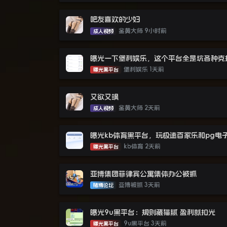
吧友喜欢的少妇
鉴黄大师
9小时前
成人视频
曝光一下堡利娱乐，这个平台全是坑各种克
堡利娱乐
1天前
曝光黑平台
又欲又飒
鉴黄大师
2天前
成人视频
曝光kb体育黑平台，玩极速百家乐和pg电
kb体育
2天前
曝光黑平台
亚博集团菲律宾公寓集体办公被抓
亚博被抓
3天前
赌博论坛
曝光9u黑平台：规则藏猫腻 盈利就扣光
9u黑平台
3天前
曝光黑平台