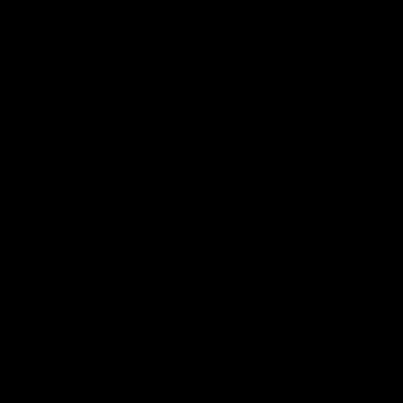
各大引擎搜索·赌狗吧 - 天生赢家 一触即发