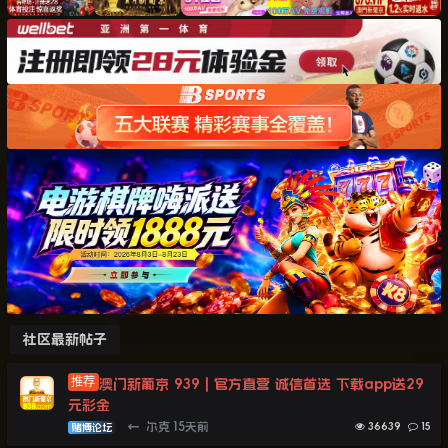
社区最新帖子
澳门新葡京 939 | 官方直营 诚信首选 下载app送29
元彩金
←
尔克
15天前
36639
15
赌博论坛