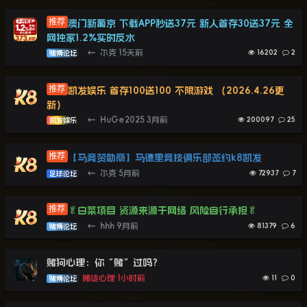
澳门新葡京 下载APP秒送37元 新人首存30送37元 全
网独家1.2%实时反水
←
尔克
15天前
16202
2
赌博论坛
凯发娱乐 首存100送100 不限游戏 （2026.4.26更
新）
←
HuGe2025
3月前
200097
25
凯发娱乐
【马竞赞助商】马德里竞技俱乐部签约k8凯发
←
尔克
5月前
72937
7
足球论坛
🥬白菜项目 资源来源于网络 风险自行承担🥬
←
hhh
9月前
81379
6
赌博论坛
赌狗心理：你“赌”过吗？
赌徒心理
1小时前
11
0
赌博论坛