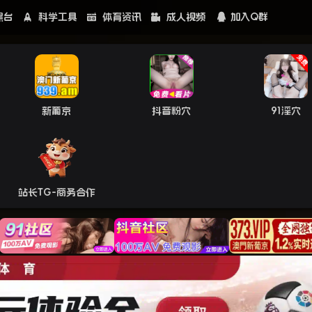
黑台
科学工具
体育资讯
成人视频
加入Q群
新葡京
抖音粉穴
91淫穴
站长TG-商务合作