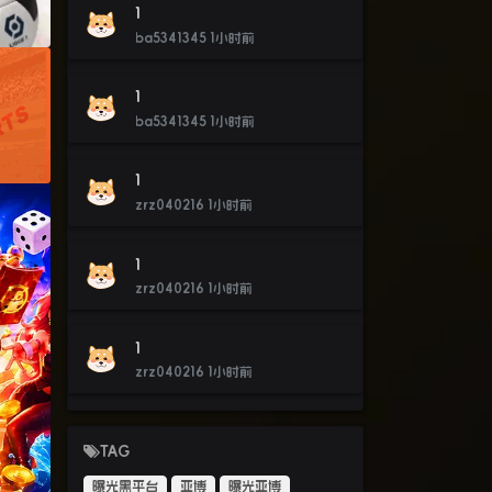
1
ba5341345
1小时前
1
ba5341345
1小时前
1
zrz040216
1小时前
1
zrz040216
1小时前
1
zrz040216
1小时前
TAG
曝光黑平台
亚博
曝光亚博