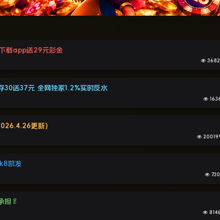
 下载app送29元彩金
3682
存30送37元 全网独家1.2%实时反水
163
026.4.26更新）
20019
k8凯发
730
承担🥬
814