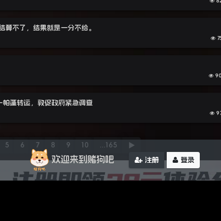
8
线结算不了，结果就是一分不给。
7
9
—帕蓬转运，敦促政府紧急调查
9
5
6
7
8
9
10
...165
▶
欢迎来到赌狗吧
注册
登录