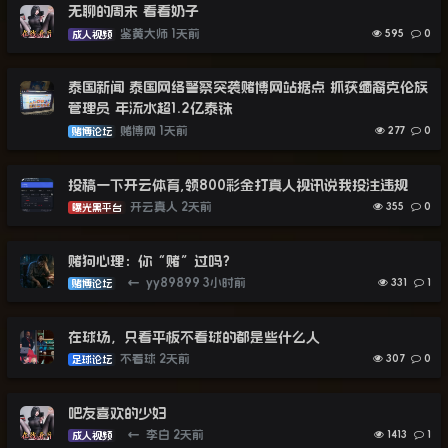
无聊的周末 看看奶子
鉴黄大师
1天前
595
0
成人视频
泰国新闻 泰国网络警察突袭赌博网站据点 抓获缅裔克伦族
管理员 年流水超1.2亿泰铢
赌博网
1天前
277
0
赌博论坛
投稿一下开云体育,领800彩金打真人视讯说我投注违规
开云真人
2天前
355
0
曝光黑平台
赌狗心理：你“赌”过吗？
←
yy89899
3小时前
331
1
赌博论坛
在球场，只看平板不看球的都是些什么人
不看球
2天前
307
0
足球论坛
吧友喜欢的少妇
←
李白
2天前
1413
1
成人视频