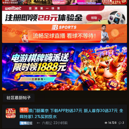
社区最新帖子
澳门新葡京 下载APP秒送37元 新人首存30送37元 全
网独家1.2%实时反水
←
六叔公
22小时前
16728
3
赌博论坛