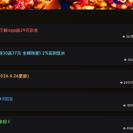
 下载app送29元彩金
3678
存30送37元 全网独家1.2%实时反水
163
026.4.26更新）
20017
k8凯发
729
承担🥬
814