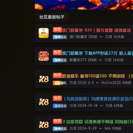
社区最新帖子
澳门新葡京 939 | 官方直营 诚信首选
澳门新葡京
3月前
←
尔克
16天前
赌博论坛
澳门新葡京 下载APP秒送37元 新人首
新葡京373
2月前
←
尔克
16天前
赌博论坛
凯发娱乐 首存100送100 不限游戏 （2
尔克
2025-2-5
←
HuGe2025
4月前
凯发娱乐
【马竞赞助商】马德里竞技俱乐部签约
尔克
2024-10-18
←
尔克
6月前
足球论坛
🥬白菜项目 资源来源于网络 风险自行
尔克
2024-9-29
←
hhh
9月前
赌博论坛