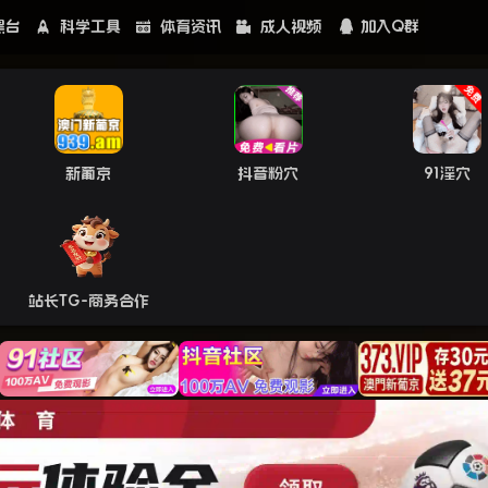
黑台
科学工具
体育资讯
成人视频
加入Q群
新葡京
抖音粉穴
91淫穴
站长TG-商务合作