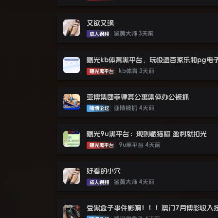
又欲又飒
鉴黄大师
3天前
成人视频
曝光kb体育黑平台，玩极速百家乐和pg电
kb体育
3天前
曝光黑平台
亚博集团菲律宾公寓集体办公被抓
亚博被抓
4天前
赌博论坛
曝光9u黑平台：规则藏猫腻 盈利就扣光
9u黑平台
4天前
曝光黑平台
好看的小穴
鉴黄大师
4天前
成人视频
受黑盒子事件影响！！！澳门7月博彩收入按年