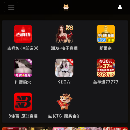
吉祥坊-注册送38
凯发-电子直播
新葡京
抖音粉穴
91淫穴
首存爆77777
B体育-足球直播
站长TG-商务合作