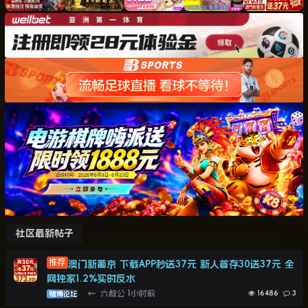
社区最新帖子
澳门新葡京 下载APP秒送37元 新人首存30送37元 全
网独家1.2%实时反水
←
六叔公
1小时前
16486
3
赌博论坛