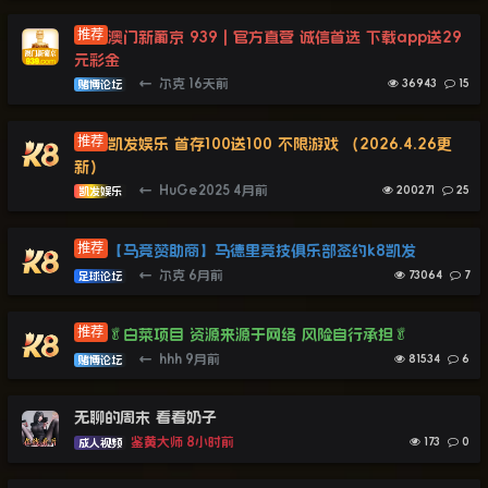
澳门新葡京 939 | 官方直营 诚信首选 下载app送29
元彩金
←
尔克
16天前
36943
15
赌博论坛
凯发娱乐 首存100送100 不限游戏 （2026.4.26更
新）
←
HuGe2025
4月前
200271
25
凯发娱乐
【马竞赞助商】马德里竞技俱乐部签约k8凯发
←
尔克
6月前
73064
7
足球论坛
🥬白菜项目 资源来源于网络 风险自行承担🥬
←
hhh
9月前
81534
6
赌博论坛
无聊的周末 看看奶子
鉴黄大师
8小时前
173
0
成人视频