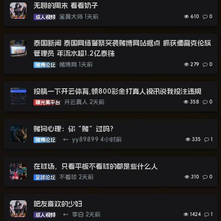
无聊的周末 看看奶子
鉴黄大师
1天前
610
0
成人视频
泰国新闻 泰国网络警察突袭赌博网站据点 抓获缅裔克伦族
管理员 年流水超1.2亿泰铢
赌博网
1天前
279
0
赌博论坛
投稿一下开云体育,领800彩金打真人视讯说我投注违规
开云真人
2天前
358
0
曝光黑平台
赌狗心理：你“赌”过吗？
←
yy89899
4小时前
335
1
赌博论坛
在球场，只看平板不看球的都是些什么人
不看球
2天前
310
0
足球论坛
吧友喜欢的少妇
←
李白
2天前
1424
1
成人视频