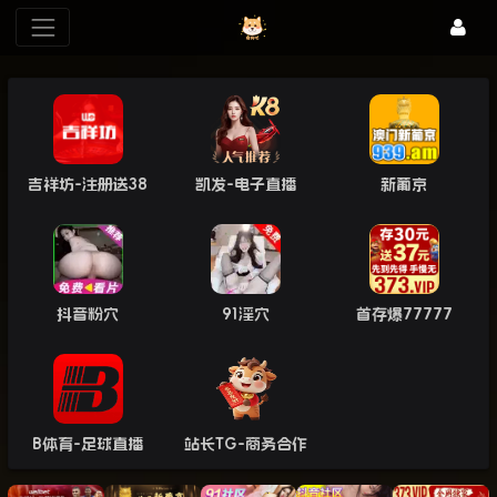
吉祥坊-注册送38
凯发-电子直播
新葡京
抖音粉穴
91淫穴
首存爆77777
B体育-足球直播
站长TG-商务合作