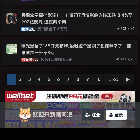
受黑盒子事件影响！！！澳门7月博彩收入按年跌 8.4%至
202亿澳元 连跌两个月
澳门黑盒子
6天前
973
0
赌博论坛
曝光黑台子165开元棋牌,说我这个是刷子线结算不了，结
果就是一分不给。
165开元棋牌
6天前
922
0
曝光黑平台
1
2
3
4
5
6
7
8
9
10
...165
▶
×
欢迎来到赌狗吧
注册
登录