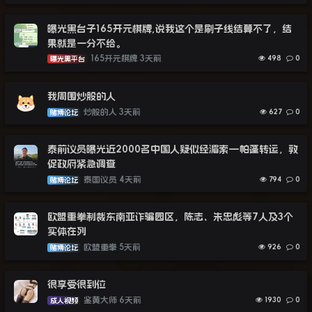
曝光黑台子165开元棋牌,说我这个是刷子线结算不了，结
果就是一分不给。
165开元棋牌
3天前
498
0
曝光黑平台
我周围炒股的人
炒股的人
3天前
627
0
赌博论坛
泰前议员曝光近2000名中国人疑似经湄索—帕蓬转运，敦
促政府紧急调查
泰国议员
4天前
794
0
赌博论坛
欧盟重拳制裁东南亚诈骗园区，陈志、朱忠彪等7人及3个
实体在列
欧盟重拳
5天前
926
0
赌博论坛
很享受很到位
鉴黄大师
6天前
1930
0
成人视频