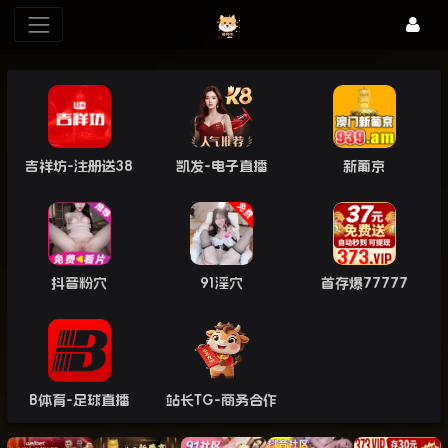
吉祥坊-注册送38
凯发-电子直播
新葡京
抖音粉穴
91淫穴
首存爆77777
B体育-足球直播
站长TG-商务合作