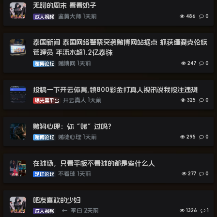
无聊的周末 看看奶子
鉴黄大师
1天前
486
0
成人视频
泰国新闻 泰国网络警察突袭赌博网站据点 抓获缅裔克伦族
管理员 年流水超1.2亿泰铢
赌博网
1天前
247
0
赌博论坛
投稿一下开云体育,领800彩金打真人视讯说我投注违规
开云真人
1天前
325
0
曝光黑平台
赌狗心理：你“赌”过吗？
赌徒心理
1天前
295
0
赌博论坛
在球场，只看平板不看球的都是些什么人
不看球
1天前
277
0
足球论坛
吧友喜欢的少妇
←
李白
2天前
1326
1
成人视频