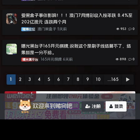
受黑盒子事件影响！！！澳门7月博彩收入按年跌 8.4%至
202亿澳元 连跌两个月
澳门黑盒子
5天前
953
0
赌博论坛
曝光黑台子165开元棋牌,说我这个是刷子线结算不了，结
果就是一分不给。
165开元棋牌
6天前
898
0
曝光黑平台
1
2
3
4
5
6
7
8
9
10
...165
▶
×
欢迎来到赌狗吧
注册
登录