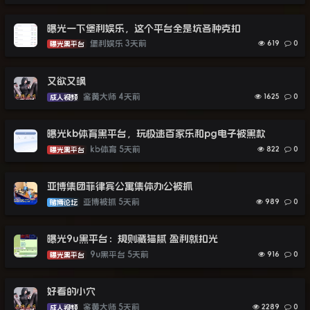
曝光一下堡利娱乐，这个平台全是坑各种克扣
堡利娱乐
3天前
619
0
曝光黑平台
又欲又飒
鉴黄大师
4天前
1625
0
成人视频
曝光kb体育黑平台，玩极速百家乐和pg电子被黑款
kb体育
5天前
822
0
曝光黑平台
亚博集团菲律宾公寓集体办公被抓
亚博被抓
5天前
989
0
赌博论坛
曝光9u黑平台：规则藏猫腻 盈利就扣光
9u黑平台
5天前
916
0
曝光黑平台
好看的小穴
鉴黄大师
5天前
2289
0
成人视频