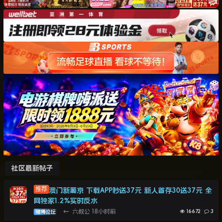
社区最新帖子
澳门新葡京 下载APP秒送37元 新人首存30送37元 全
网独家1.2%实时反水
←
六叔公
18小时前
16672
3
赌博论坛