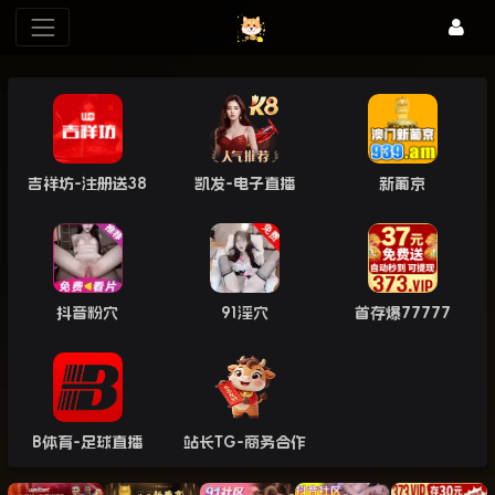
吉祥坊-注册送38
凯发-电子直播
新葡京
抖音粉穴
91淫穴
首存爆77777
B体育-足球直播
站长TG-商务合作