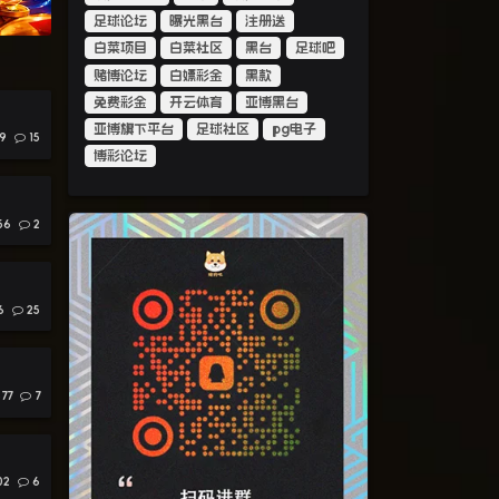
足球论坛
曝光黑台
注册送
白菜项目
白菜社区
黑台
足球吧
赌博论坛
白嫖彩金
黑款
免费彩金
开云体育
亚博黑台
亚博旗下平台
足球社区
pg电子
9
15
博彩论坛
56
2
6
25
77
7
02
6