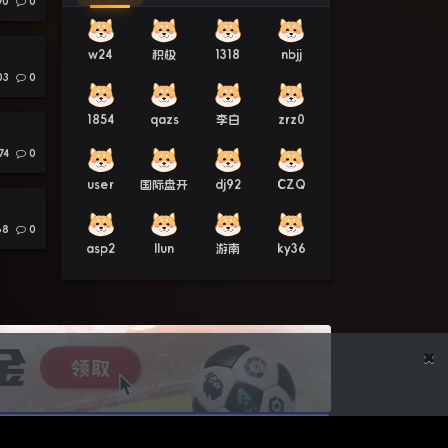
70
0
w24
积极
1318
nbjj
03
0
1854
qazs
李白
zrz0
74
0
user
国际盘开
dj92
CZQ
68
0
asp2
llun
游南
ky36
×