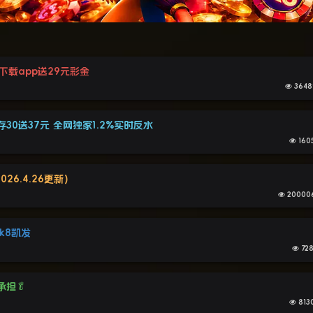
 下载app送29元彩金
3648
存30送37元 全网独家1.2%实时反水
160
026.4.26更新）
20000
k8凯发
728
承担🥬
813