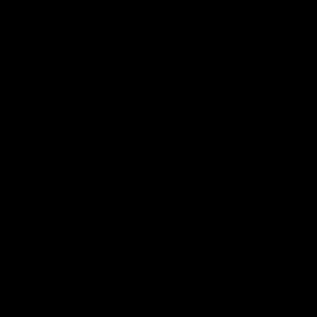
各大引擎搜索·赌狗吧 - 天生赢家 一触即发