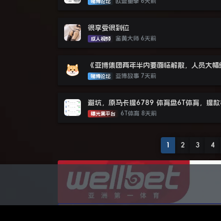
欧盟重拳
6天前
赌博论坛
很享受很到位
鉴黄大师
6天前
成人视频
《亚博集团两年半内要面临解散，人员大幅
亚博故事
7天前
赌博论坛
避坑，原马卡提6789 体育盘6T体育，
6T体育
8天前
曝光黑平台
1
2
3
4