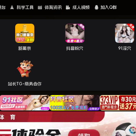
黑台
科学工具
体育资讯
成人视频
加入Q群
新葡京
抖音粉穴
91淫穴
站长TG-商务合作