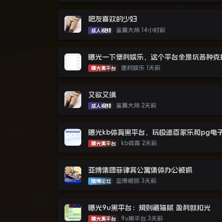
吧友喜欢的少妇
鉴黄大师
14小时前
成人视频
曝光一下堡利娱乐，这个平台全是坑各种克
堡利娱乐
1天前
曝光黑平台
又欲又飒
鉴黄大师
2天前
成人视频
曝光kb体育黑平台，玩极速百家乐和pg电
kb体育
2天前
曝光黑平台
亚博集团菲律宾公寓集体办公被抓
亚博被抓
3天前
赌博论坛
曝光9u黑平台：规则藏猫腻 盈利就扣光
9u黑平台
3天前
曝光黑平台