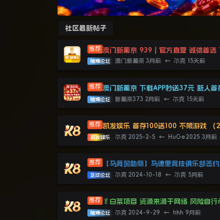
社区最新帖子
澳门新葡京 939 | 官方直营 诚信首选
澳门新葡京
3月前
←
尔克
15天前
赌博论坛
澳门新葡京 下载APP秒送37元 新人首
新葡京373
2月前
←
尔克
15天前
赌博论坛
凯发娱乐 首存100送100 不限游戏 （2
尔克
2025-2-5
←
HuGe2025
3月前
凯发娱乐
【马竞赞助商】马德里竞技俱乐部签约
尔克
2024-10-18
←
尔克
5月前
足球论坛
🥬白菜项目 资源来源于网络 风险自行
尔克
2024-9-29
←
hhh
9月前
赌博论坛