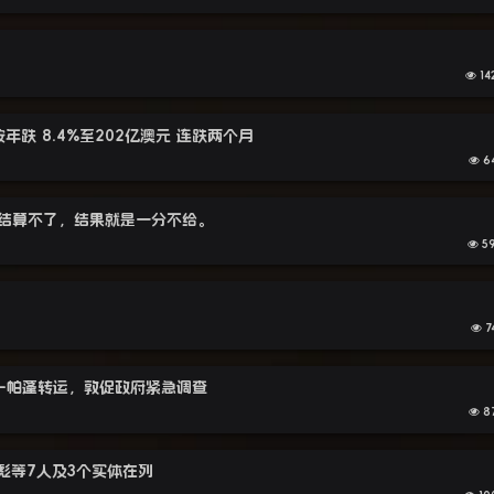
14
跌 8.4%至202亿澳元 连跌两个月
6
线结算不了，结果就是一分不给。
5
7
—帕蓬转运，敦促政府紧急调查
8
彪等7人及3个实体在列