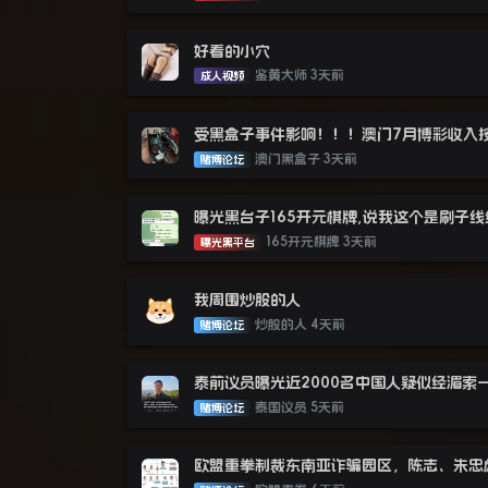
好看的小穴
鉴黄大师
3天前
成人视频
受黑盒子事件影响！！！澳门7月博彩收入按年
澳门黑盒子
3天前
赌博论坛
曝光黑台子165开元棋牌,说我这个是刷子
165开元棋牌
3天前
曝光黑平台
我周围炒股的人
炒股的人
4天前
赌博论坛
泰前议员曝光近2000名中国人疑似经湄索
泰国议员
5天前
赌博论坛
欧盟重拳制裁东南亚诈骗园区，陈志、朱忠