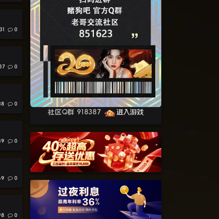
31
0
37
0
38
0
社区Q群 918387
进入游戏
89
0
69
0
98
0