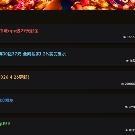
 下载app送29元彩金
3656
存30送37元 全网独家1.2%实时反水
161
026.4.26更新）
20005
k8凯发
729
承担🥬
813