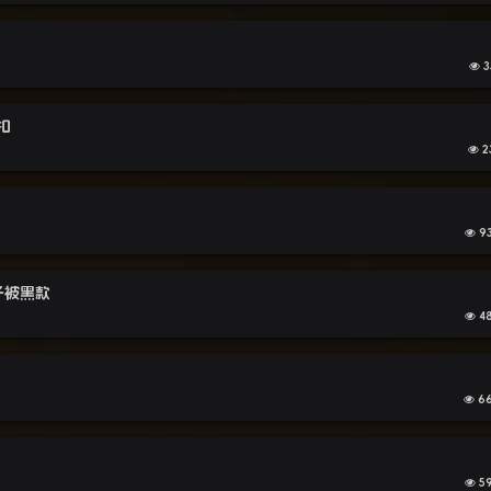
3
扣
2
9
子被黑款
4
6
5