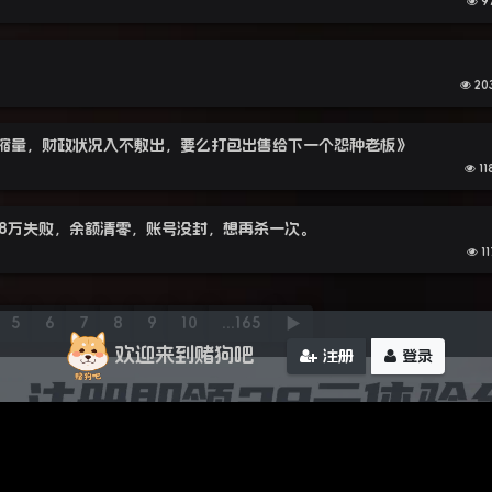
9
20
缩量，财政状况入不敷出，要么打包出售给下一个怨种老板》
11
提款8万失败，余额清零，账号没封，想再杀一次。
11
5
6
7
8
9
10
...165
▶
欢迎来到赌狗吧
注册
登录