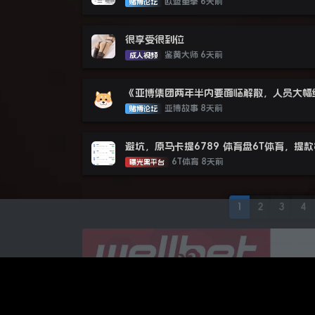
欧盟重拳
6天前
赌博论坛
很享受很到位
鉴黄大师
6天前
成人视频
《亚博集团两年半内要面临解散，人员大幅
亚博故事
8天前
赌博论坛
避坑，原马卡提6789 体育盘6T体育，
6T体育
8天前
曝光黑平台
1
2
3
4