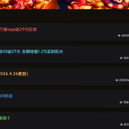
 下载app送29元彩金
3650
存30送37元 全网独家1.2%实时反水
160
026.4.26更新）
20001
k8凯发
728
承担🥬
813