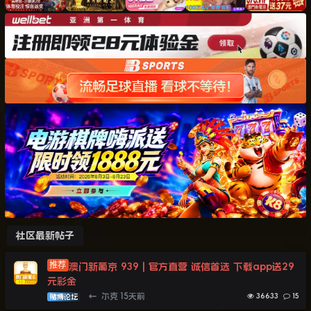
社区最新帖子
澳门新葡京 939 | 官方直营 诚信首选 下载app送29
元彩金
←
尔克
15天前
36633
15
赌博论坛