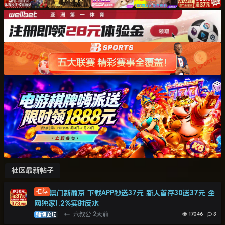
社区最新帖子
澳门新葡京 下载APP秒送37元 新人首存30送37元 全
网独家1.2%实时反水
←
六叔公
2天前
17046
3
赌博论坛