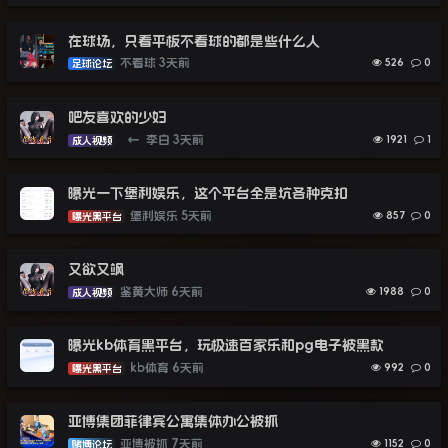
在球场，只看平板不看球的都是些什么人
不看球
3天前
526
0
足球论坛
吧友喜欢的少妇
←
李白
3天前
1921
1
成人视频
曝光一下堡利娱乐，这个平台全是坑各种克扣
堡利娱乐
5天前
857
0
曝光黑平台
又欲又飒
鉴黄大师
6天前
1988
0
成人视频
曝光kb体育黑平台，玩极速百家乐和pg电子被黑款
kb体育
6天前
992
0
曝光黑平台
亚博集团菲律宾公寓集体办公被抓
亚博被抓
7天前
1152
0
赌博论坛