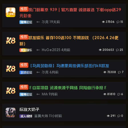
澳门新葡京 939 | 官方直营 诚信首选 下载app送29
元彩金
←
尔克
19天前
37506
15
赌博论坛
凯发娱乐 首存100送100 不限游戏 （2026.4.26更
新）
←
HuGe2025
4月前
200603
25
凯发娱乐
【马竞赞助商】马德里竞技俱乐部签约k8凯发
←
尔克
6月前
73308
7
足球论坛
🥬白菜项目 资源来源于网络 风险自行承担🥬
←
hhh
9月前
81810
6
赌博论坛
标准大奶子
鉴黄大师
11小时前
291
0
成人视频