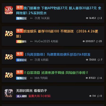
澳门新葡京 下载APP秒送37元 新人首存30送37元 全
网独家1.2%实时反水
←
尔克
16天前
16453
2
赌博论坛
凯发娱乐 首存100送100 不限游戏 （2026.4.26更
新）
←
HuGe2025
4月前
200257
25
凯发娱乐
【马竞赞助商】马德里竞技俱乐部签约k8凯发
←
尔克
6月前
73055
7
足球论坛
🥬白菜项目 资源来源于网络 风险自行承担🥬
←
hhh
9月前
81523
6
赌博论坛
无聊的周末 看看奶子
鉴黄大师
5小时前
114
0
成人视频