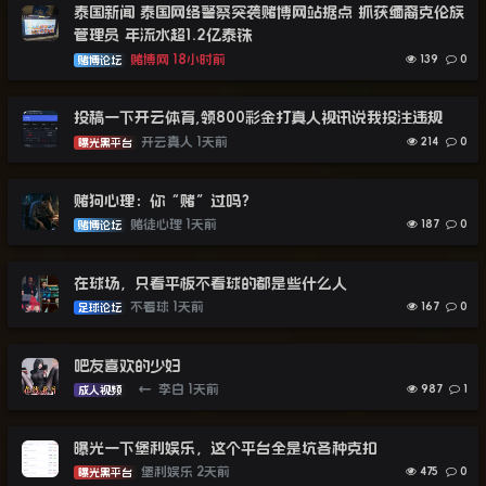
泰国新闻 泰国网络警察突袭赌博网站据点 抓获缅裔克伦族
管理员 年流水超1.2亿泰铢
赌博网
18小时前
139
0
赌博论坛
投稿一下开云体育,领800彩金打真人视讯说我投注违规
开云真人
1天前
214
0
曝光黑平台
赌狗心理：你“赌”过吗？
赌徒心理
1天前
187
0
赌博论坛
在球场，只看平板不看球的都是些什么人
不看球
1天前
167
0
足球论坛
吧友喜欢的少妇
←
李白
1天前
987
1
成人视频
曝光一下堡利娱乐，这个平台全是坑各种克扣
堡利娱乐
2天前
475
0
曝光黑平台