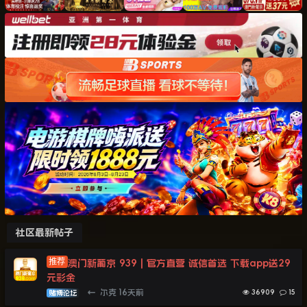
社区最新帖子
澳门新葡京 939 | 官方直营 诚信首选 下载app送29
元彩金
←
尔克
16天前
36909
15
赌博论坛