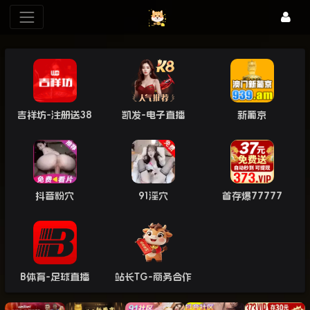
吉祥坊-注册送38
凯发-电子直播
新葡京
抖音粉穴
91淫穴
首存爆77777
B体育-足球直播
站长TG-商务合作