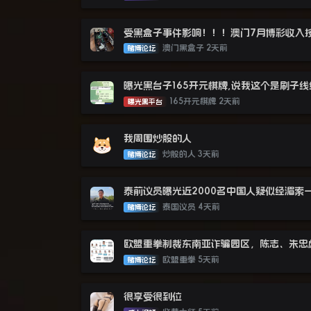
受黑盒子事件影响！！！澳门7月博彩收入按年
澳门黑盒子
2天前
赌博论坛
曝光黑台子165开元棋牌,说我这个是刷子
165开元棋牌
2天前
曝光黑平台
我周围炒股的人
炒股的人
3天前
赌博论坛
泰前议员曝光近2000名中国人疑似经湄索
泰国议员
4天前
赌博论坛
欧盟重拳制裁东南亚诈骗园区，陈志、朱忠
欧盟重拳
5天前
赌博论坛
很享受很到位