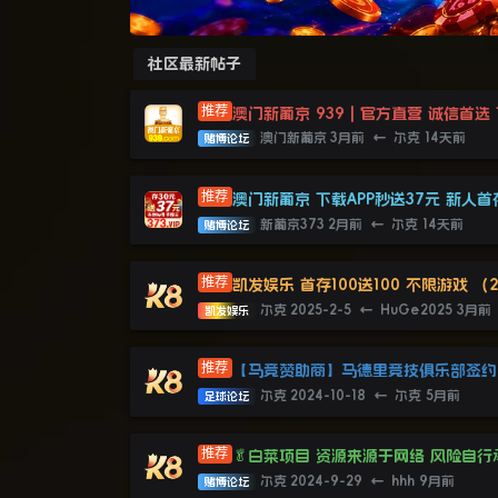
社区最新帖子
澳门新葡京 939 | 官方直营 诚信首选
澳门新葡京
3月前
←
尔克
14天前
赌博论坛
澳门新葡京 下载APP秒送37元 新人首
新葡京373
2月前
←
尔克
14天前
赌博论坛
凯发娱乐 首存100送100 不限游戏 （2
尔克
2025-2-5
←
HuGe2025
3月前
凯发娱乐
【马竞赞助商】马德里竞技俱乐部签约
尔克
2024-10-18
←
尔克
5月前
足球论坛
🥬白菜项目 资源来源于网络 风险自行
尔克
2024-9-29
←
hhh
9月前
赌博论坛