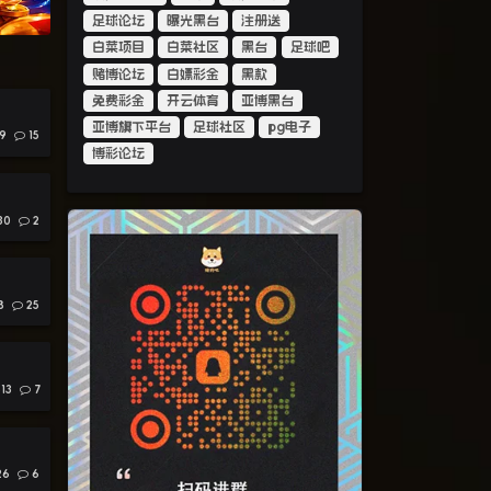
足球论坛
曝光黑台
注册送
白菜项目
白菜社区
黑台
足球吧
赌博论坛
白嫖彩金
黑款
免费彩金
开云体育
亚博黑台
亚博旗下平台
足球社区
pg电子
9
15
博彩论坛
30
2
8
25
13
7
26
6