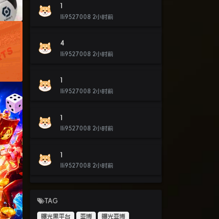
1
lli9527008
2小时前
4
lli9527008
2小时前
1
lli9527008
2小时前
1
lli9527008
2小时前
1
lli9527008
2小时前
TAG
曝光黑平台
亚博
曝光亚博