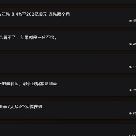
跌 8.4%至202亿澳元 连跌两个月
4
线结算不了，结果就是一分不给。
4
5
—帕蓬转运，敦促政府紧急调查
7
彪等7人及3个实体在列
9