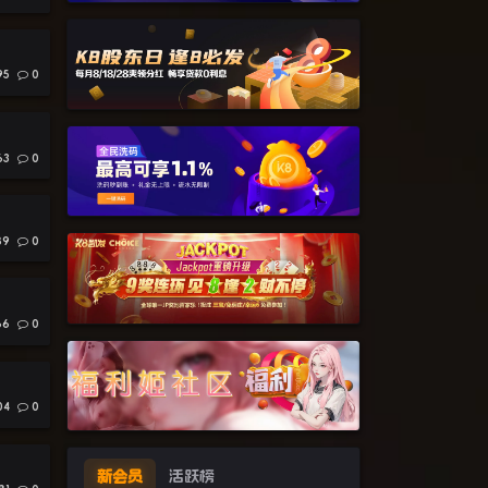
95
0
63
0
89
0
66
0
04
0
新会员
活跃榜