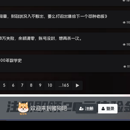
18
缩量，财政状况入不敷出，要么打包出售给下一个怨种老板》
11
提款8万失败，余额清零，账号没封，想再杀一次。
11
00年数学史
11
5
6
7
8
9
10
...165
▶
欢迎来到赌狗吧
注册
登录